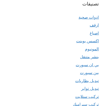
تصنيفات
ادوات صحية
ارفف
اصباغ
اكسس بوينت
المونيوم
بنشر متنقل
بي ان سبورت
بين سبورت
تبديل بطاريات
تبديل تواير
تركيب ستلايت
تركيب سيراميك