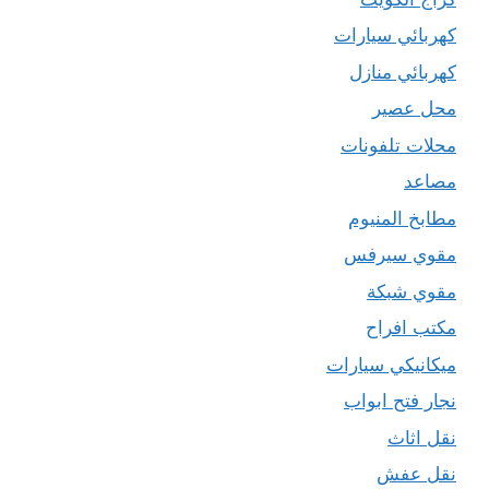
كهربائي سيارات
كهربائي منازل
محل عصير
محلات تلفونات
مصاعد
مطابخ المنيوم
مقوي سيرفس
مقوي شبكة
مكتب افراح
ميكانيكي سيارات
نجار فتح ابواب
نقل اثاث
نقل عفش