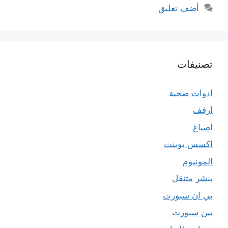
أضف تعليق
تصنيفات
ادوات صحية
ارفف
اصباغ
اكسس بوينت
المونيوم
بنشر متنقل
بي ان سبورت
بين سبورت