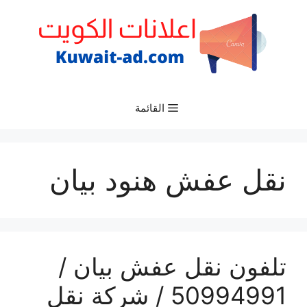
نتقل
لى
لمحتوى
القائمة
نقل عفش هنود بيان
تلفون نقل عفش بيان /
50994991 / شركة نقل