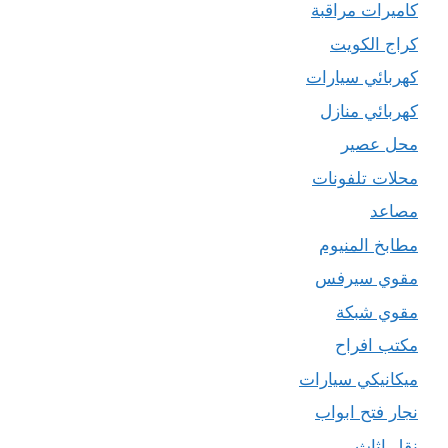
كاميرات مراقبة
كراج الكويت
كهربائي سيارات
كهربائي منازل
محل عصير
محلات تلفونات
مصاعد
مطابخ المنيوم
مقوي سيرفس
مقوي شبكة
مكتب افراح
ميكانيكي سيارات
نجار فتح ابواب
نقل اثاث