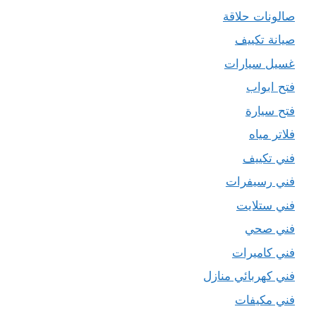
صالونات حلاقة
صيانة تكييف
غسيل سيارات
فتح ابواب
فتح سيارة
فلاتر مياه
فني تكييف
فني رسيفرات
فني ستلايت
فني صحي
فني كاميرات
فني كهربائي منازل
فني مكيفات