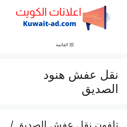
نتقل
لى
لمحتوى
القائمة
نقل عفش هنود
الصديق
تلفون نقل عفش الصديق /