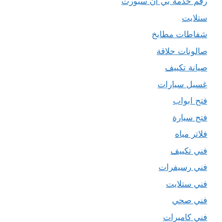
رقم خدمة بي ان سبورت
ستلايت
شفاطات مطابخ
صالونات حلاقة
صيانة تكييف
غسيل سيارات
فتح ابواب
فتح سيارة
فلاتر مياه
فني تكييف
فني رسيفرات
فني ستلايت
فني صحي
فني كاميرات