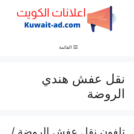
نتقل
لى
لمحتوى
القائمة
نقل عفش هندي
الروضة
تلفون نقل عفش الروضة /