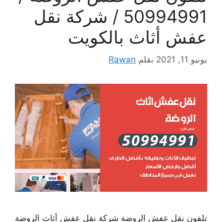
50994991 / شركة نقل
عفش أثاث بالكويت
يونيو 11, 2021
بقلم
Rawan
تلفون نقل عفش الروضة شركة نقل عفش أثاث الروضة