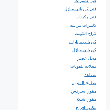
فني كاميرات
فني كهربائي منازل
فني مكيفات
كاميرات مراقبة
كراج الكويت
كهربائي سيارات
كهربائي منازل
محل عصير
محلات تلفونات
مصاعد
مطابخ المنيوم
مقوي سيرفس
مقوي شبكة
مكتب افراح