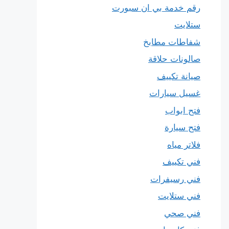
رقم خدمة بي ان سبورت
ستلايت
شفاطات مطابخ
صالونات حلاقة
صيانة تكييف
غسيل سيارات
فتح ابواب
فتح سيارة
فلاتر مياه
فني تكييف
فني رسيفرات
فني ستلايت
فني صحي