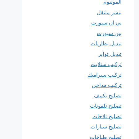
المونيوم
بنشر متنقل
بي ان سبورت
بين سبورت
تبديل بطاريات
تبديل تواير
تركيب ستلايت
تركيب سيراميك
تركيب مداخن
تصليح تكييف
تصليح تلفونات
تصليح ثلاجات
تصليح سيارات
تصليح طباخات