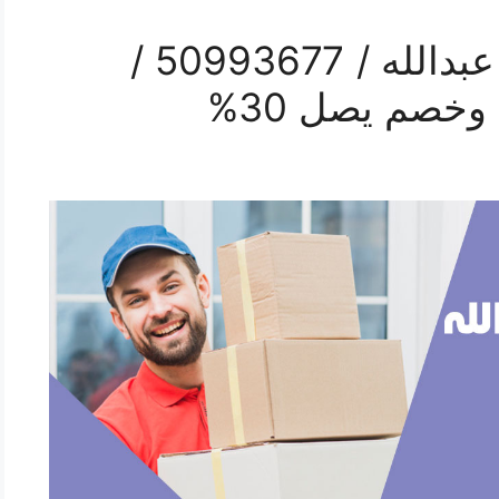
رقم نقل اثاث في ميناء عبدالله / 50993677 /
صم يصل 30%