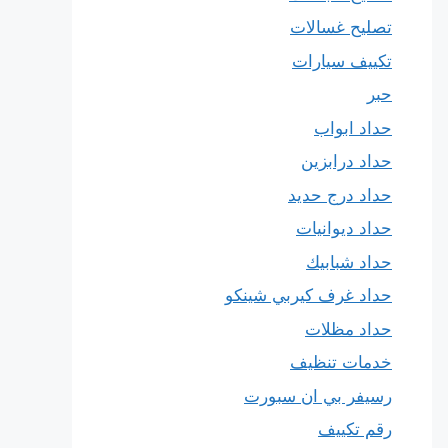
تصليح غسالات
تكييف سيارات
حبر
حداد ابواب
حداد درابزين
حداد درج حديد
حداد ديوانيات
حداد شبابيك
حداد غرف كيربي شينكو
حداد مظلات
خدمات تنظيف
رسيفر بي ان سبورت
رقم تكييف