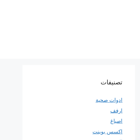
تصنيفات
ادوات صحية
ارفف
اصباغ
اكسس بوينت