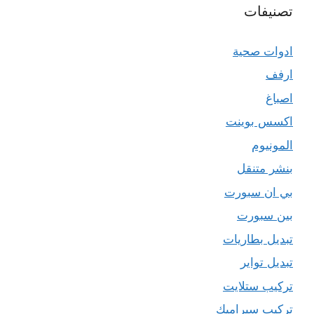
تصنيفات
ادوات صحية
ارفف
اصباغ
اكسس بوينت
المونيوم
بنشر متنقل
بي ان سبورت
بين سبورت
تبديل بطاريات
تبديل تواير
تركيب ستلايت
تركيب سيراميك