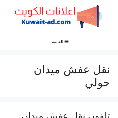
نتقل
لى
لمحتوى
القائمة
نقل عفش ميدان
حولي
تلفون نقل عفش ميدان