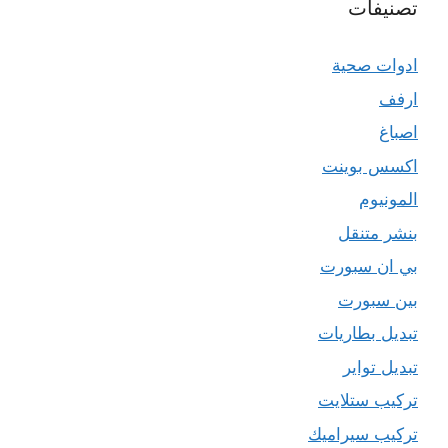
تصنيفات
ادوات صحية
ارفف
اصباغ
اكسس بوينت
المونيوم
بنشر متنقل
بي ان سبورت
بين سبورت
تبديل بطاريات
تبديل تواير
تركيب ستلايت
تركيب سيراميك