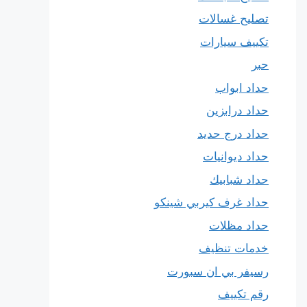
تصليح غسالات
تكييف سيارات
حبر
حداد ابواب
حداد درابزين
حداد درج حديد
حداد ديوانيات
حداد شبابيك
حداد غرف كيربي شينكو
حداد مظلات
خدمات تنظيف
رسيفر بي ان سبورت
رقم تكييف