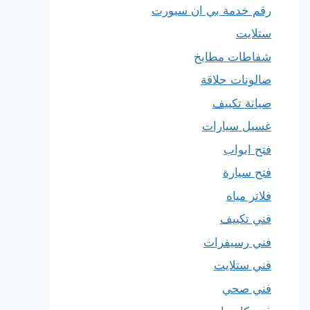
رقم خدمة بي ان سبورت
ستلايت
شفاطات مطابخ
صالونات حلاقة
صيانة تكييف
غسيل سيارات
فتح ابواب
فتح سيارة
فلاتر مياه
فني تكييف
فني رسيفرات
فني ستلايت
فني صحي