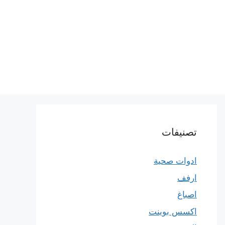
تصنيفات
ادوات صحية
ارفف
اصباغ
اكسس بوينت