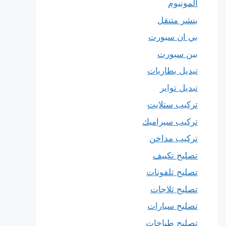
المونيوم
بنشر متنقل
بي ان سبورت
بين سبورت
تبديل بطاريات
تبديل تواير
تركيب ستلايت
تركيب سيراميك
تركيب مداخن
تصليح تكييف
تصليح تلفونات
تصليح ثلاجات
تصليح سيارات
تصليح طباخات