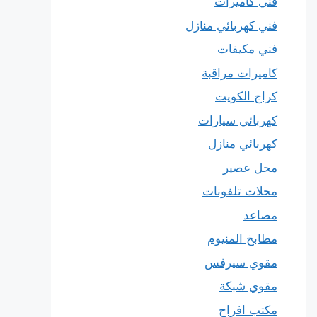
فني كاميرات
فني كهربائي منازل
فني مكيفات
كاميرات مراقبة
كراج الكويت
كهربائي سيارات
كهربائي منازل
محل عصير
محلات تلفونات
مصاعد
مطابخ المنيوم
مقوي سيرفس
مقوي شبكة
مكتب افراح