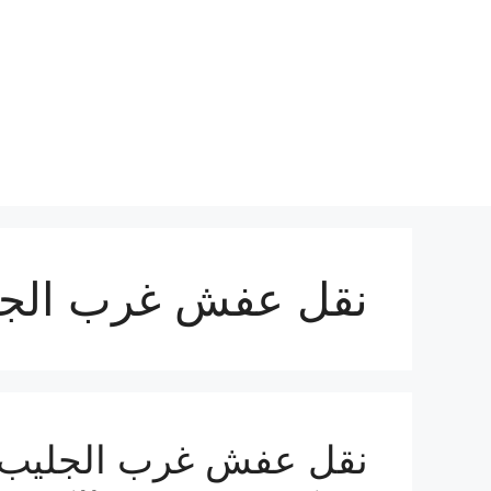
نتقل
لى
لمحتوى
نقل عفش غرب الج