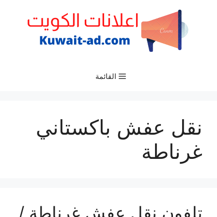
نتقل
لى
لمحتوى
القائمة
نقل عفش باكستاني
غرناطة
تلفون نقل عفش غرناطة /