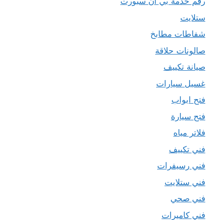
رقم خدمة بي ان سبورت
ستلايت
شفاطات مطابخ
صالونات حلاقة
صيانة تكييف
غسيل سيارات
فتح ابواب
فتح سيارة
فلاتر مياه
فني تكييف
فني رسيفرات
فني ستلايت
فني صحي
فني كاميرات