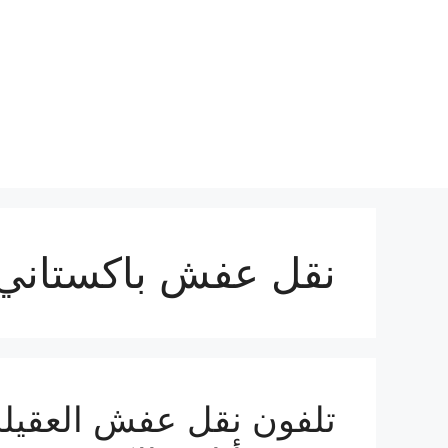
نتقل
لى
لمحتوى
نقل عفش باكستاني ا