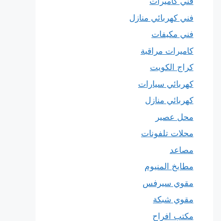
فني كاميرات
فني كهربائي منازل
فني مكيفات
كاميرات مراقبة
كراج الكويت
كهربائي سيارات
كهربائي منازل
محل عصير
محلات تلفونات
مصاعد
مطابخ المنيوم
مقوي سيرفس
مقوي شبكة
مكتب افراح