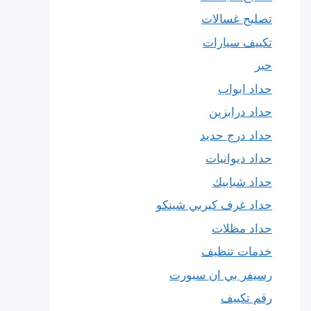
تصليح غسالات
تكييف سيارات
حبر
حداد ابواب
حداد درابزين
حداد درج حديد
حداد ديوانيات
حداد شبابيك
حداد غرف كيربي شينكو
حداد مظلات
خدمات تنظيف
رسيفر بي ان سبورت
رقم تكييف