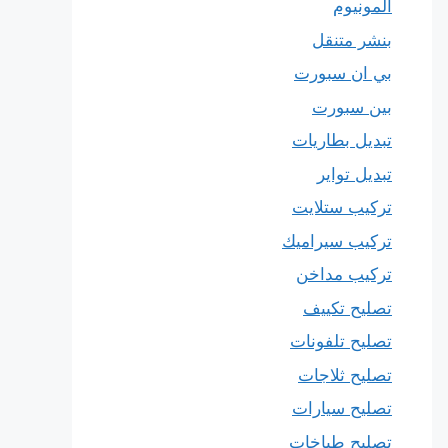
المونيوم
بنشر متنقل
بي ان سبورت
بين سبورت
تبديل بطاريات
تبديل تواير
تركيب ستلايت
تركيب سيراميك
تركيب مداخن
تصليح تكييف
تصليح تلفونات
تصليح ثلاجات
تصليح سيارات
تصليح طباخات