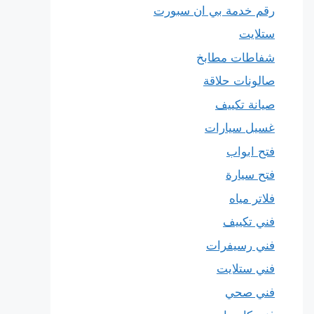
رقم خدمة بي ان سبورت
ستلايت
شفاطات مطابخ
صالونات حلاقة
صيانة تكييف
غسيل سيارات
فتح ابواب
فتح سيارة
فلاتر مياه
فني تكييف
فني رسيفرات
فني ستلايت
فني صحي