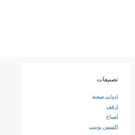
تصنيفات
ادوات صحية
ارفف
اصباغ
اكسس بوينت