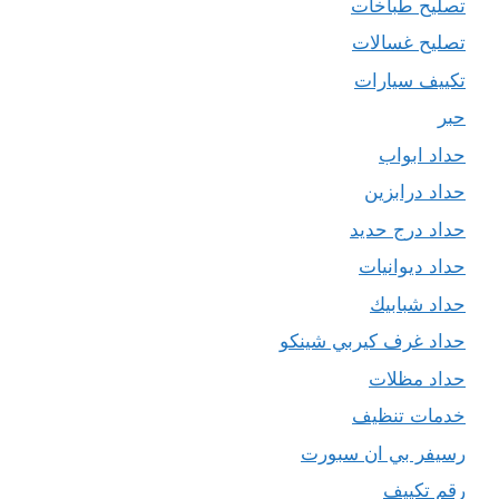
تصليح طباخات
تصليح غسالات
تكييف سيارات
حبر
حداد ابواب
حداد درابزين
حداد درج حديد
حداد ديوانيات
حداد شبابيك
حداد غرف كيربي شينكو
حداد مظلات
خدمات تنظيف
رسيفر بي ان سبورت
رقم تكييف