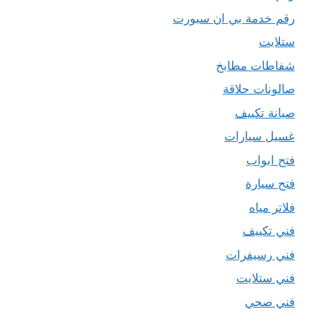
رقم خدمة بي ان سبورت
ستلايت
شفاطات مطابخ
صالونات حلاقة
صيانة تكييف
غسيل سيارات
فتح ابواب
فتح سيارة
فلاتر مياه
فني تكييف
فني رسيفرات
فني ستلايت
فني صحي