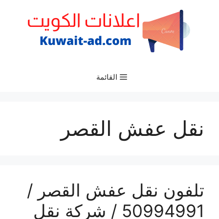
نتقل
لى
لمحتوى
القائمة
نقل عفش القصر
تلفون نقل عفش القصر /
50994991 / شركة نقل