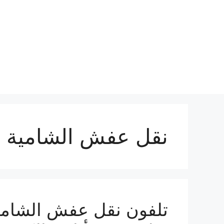
نتقل
لى
لمحتوى
نقل عفش الشامية