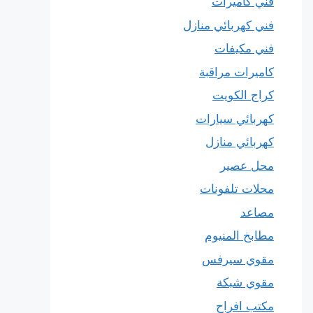
فني كاميرات
فني كهربائي منازل
فني مكيفات
كاميرات مراقبة
كراج الكويت
كهربائي سيارات
كهربائي منازل
محل عصير
محلات تلفونات
مصاعد
مطابخ المنيوم
مقوي سيرفس
مقوي شبكة
مكتب افراح