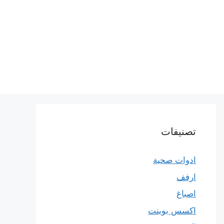
تصنيفات
ادوات صحية
ارفف
اصباغ
اكسس بوينت