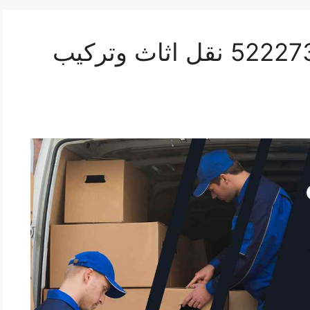
نقل عفش الشامية 52227344 نقل اثاث وتركيب