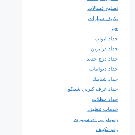
تصليح غسالات
تكييف سيارات
حبر
حداد ابواب
حداد درابزين
حداد درج حديد
حداد ديوانيات
حداد شبابيك
حداد غرف كيربي شينكو
حداد مظلات
خدمات تنظيف
رسيفر بي ان سبورت
رقم تكييف