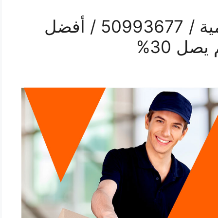
رقم نقل اثاث في الشامية / 50993677 / أفضل
ل 30%