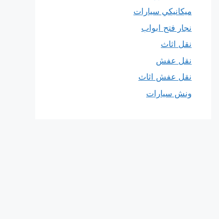
ميكانيكي سيارات
نجار فتح ابواب
نقل اثاث
نقل عفش
نقل عفش اثاث
ونش سيارات