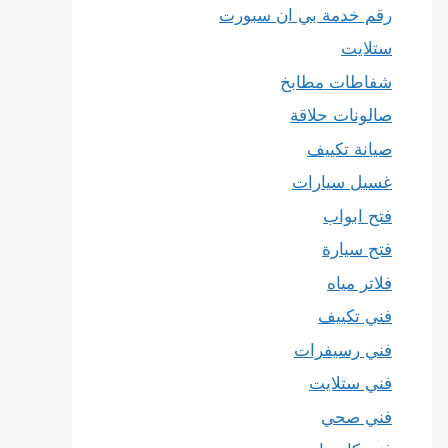
رقم خدمة بي ان سبورت
ستلايت
شفاطات مطابخ
صالونات حلاقة
صيانة تكييف
غسيل سيارات
فتح ابواب
فتح سيارة
فلاتر مياه
فني تكييف
فني رسيفرات
فني ستلايت
فني صحي