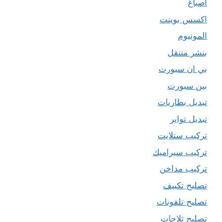
اصباغ
اكسس بوينت
المونيوم
بنشر متنقل
بي ان سبورت
بين سبورت
تبديل بطاريات
تبديل تواير
تركيب ستلايت
تركيب سيراميك
تركيب مداخن
تصليح تكييف
تصليح تلفونات
تصليح ثلاجات