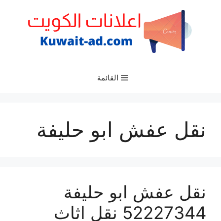
نتقل
لى
لمحتوى
القائمة
نقل عفش ابو حليفة
نقل عفش ابو حليفة
52227344 نقل اثاث