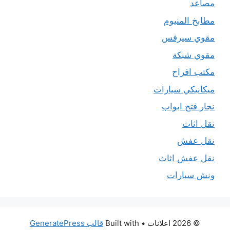
مصاعد
مطابخ المنيوم
مقوي سيرفس
مقوي شبكة
مكتب افراح
ميكانيكي سيارات
نجار فتح ابواب
نقل اثاث
نقل عفش
نقل عفش اثاث
ونش سيارات
© 2026 اعلانات
• Built with
قالب GeneratePress