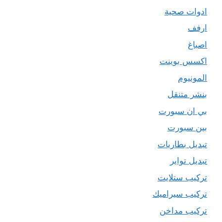
ادوات صحية
ارفف
اصباغ
اكسس بوينت
المونيوم
بنشر متنقل
بي ان سبورت
بين سبورت
تبديل بطاريات
تبديل تواير
تركيب ستلايت
تركيب سيراميك
تركيب مداخن