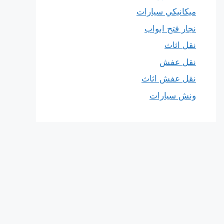
ميكانيكي سيارات
نجار فتح ابواب
نقل اثاث
نقل عفش
نقل عفش اثاث
ونش سيارات