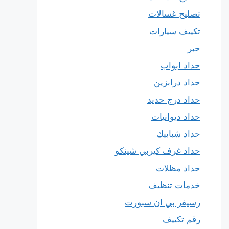
تصليح غسالات
تكييف سيارات
حبر
حداد ابواب
حداد درابزين
حداد درج حديد
حداد ديوانيات
حداد شبابيك
حداد غرف كيربي شينكو
حداد مظلات
خدمات تنظيف
رسيفر بي ان سبورت
رقم تكييف