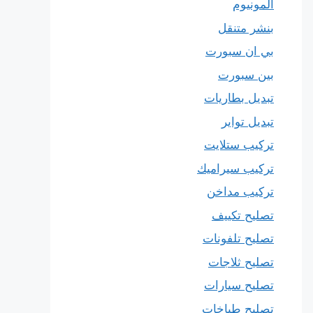
المونيوم
بنشر متنقل
بي ان سبورت
بين سبورت
تبديل بطاريات
تبديل تواير
تركيب ستلايت
تركيب سيراميك
تركيب مداخن
تصليح تكييف
تصليح تلفونات
تصليح ثلاجات
تصليح سيارات
تصليح طباخات