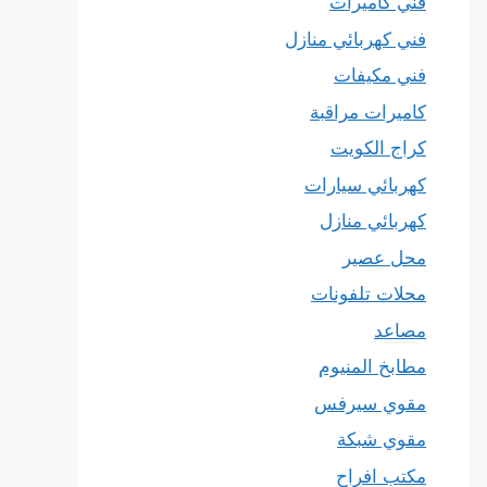
فني كاميرات
فني كهربائي منازل
فني مكيفات
كاميرات مراقبة
كراج الكويت
كهربائي سيارات
كهربائي منازل
محل عصير
محلات تلفونات
مصاعد
مطابخ المنيوم
مقوي سيرفس
مقوي شبكة
مكتب افراح