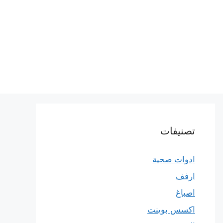
تصنيفات
ادوات صحية
ارفف
اصباغ
اكسس بوينت