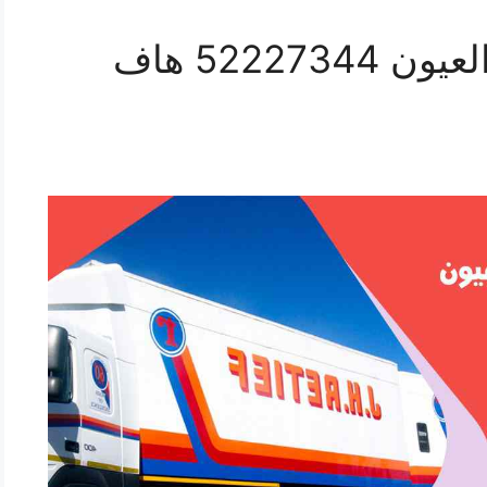
هاف لوري نقل اغراض العيون 52227344 هاف