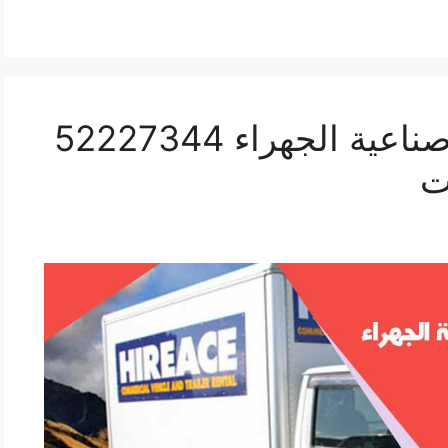
هاف لوري نقل اغراض صناعية الجهراء 52227344
ت