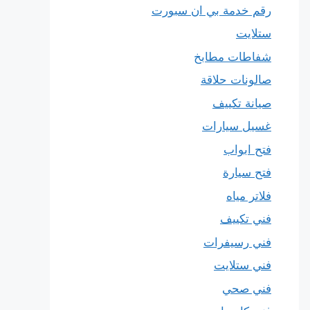
رقم خدمة بي ان سبورت
ستلايت
شفاطات مطابخ
صالونات حلاقة
صيانة تكييف
غسيل سيارات
فتح ابواب
فتح سيارة
فلاتر مياه
فني تكييف
فني رسيفرات
فني ستلايت
فني صحي