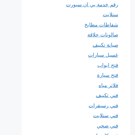
رقم خدمة بي ان سبورت
ستلايت
شفاطات مطابخ
صالونات حلاقة
صيانة تكييف
غسيل سيارات
فتح ابواب
فتح سيارة
فلاتر مياه
فني تكييف
فني رسيفرات
فني ستلايت
فني صحي