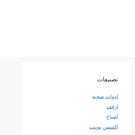
تصنيفات
ادوات صحية
ارفف
اصباغ
اكسس بوينت