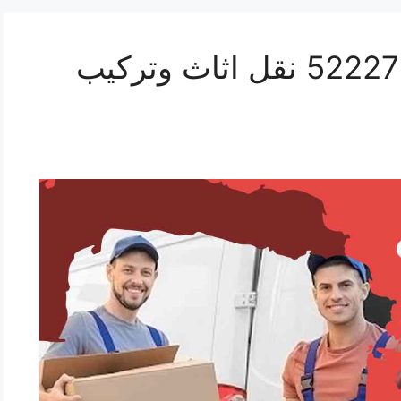
نقل عفش الرقعي 52227344 نقل اثاث وتركيب