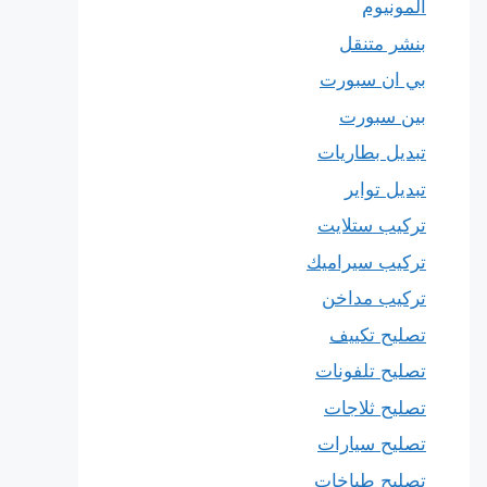
المونيوم
بنشر متنقل
بي ان سبورت
بين سبورت
تبديل بطاريات
تبديل تواير
تركيب ستلايت
تركيب سيراميك
تركيب مداخن
تصليح تكييف
تصليح تلفونات
تصليح ثلاجات
تصليح سيارات
تصليح طباخات