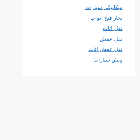
ميكانيكي سيارات
نجار فتح ابواب
نقل اثاث
نقل عفش
نقل عفش اثاث
ونش سيارات