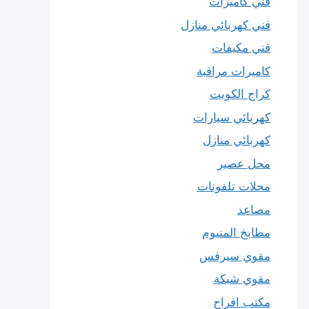
فني كاميرات
فني كهربائي منازل
فني مكيفات
كاميرات مراقبة
كراج الكويت
كهربائي سيارات
كهربائي منازل
محل عصير
محلات تلفونات
مصاعد
مطابخ المنيوم
مقوي سيرفس
مقوي شبكة
مكتب افراح