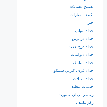
تصليح غسالات
تكييف سيارات
حبر
حداد ابواب
حداد درابزين
حداد درج حديد
حداد ديوانيات
حداد شبابيك
حداد غرف كيربي شينكو
حداد مظلات
خدمات تنظيف
رسيفر بي ان سبورت
رقم تكييف