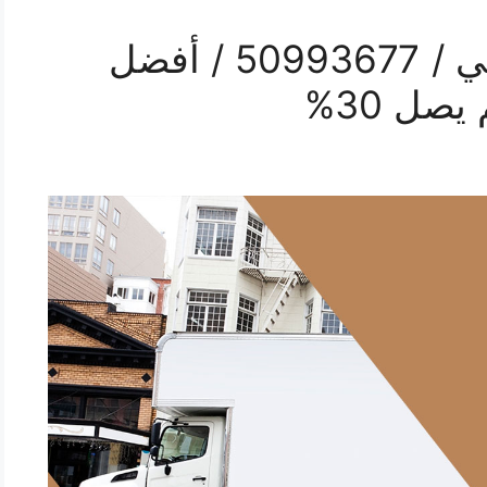
رقم نقل اثاث في الرقعي / 50993677 / أفضل
ل 30%