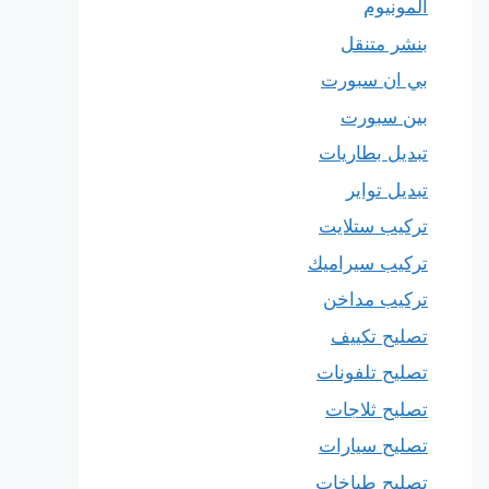
المونيوم
بنشر متنقل
بي ان سبورت
بين سبورت
تبديل بطاريات
تبديل تواير
تركيب ستلايت
تركيب سيراميك
تركيب مداخن
تصليح تكييف
تصليح تلفونات
تصليح ثلاجات
تصليح سيارات
تصليح طباخات