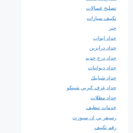
تصليح غسالات
تكييف سيارات
حبر
حداد ابواب
حداد درابزين
حداد درج حديد
حداد ديوانيات
حداد شبابيك
حداد غرف كيربي شينكو
حداد مظلات
خدمات تنظيف
رسيفر بي ان سبورت
رقم تكييف