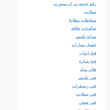
رقم خدمة بي ان سبورت
ستلايت
شفاطات مطابخ
صالونات حلاقة
صيانة تكييف
غسيل سيارات
فتح ابواب
فتح سيارة
فلاتر مياه
فني تكييف
فني رسيفرات
فني ستلايت
فني صحي