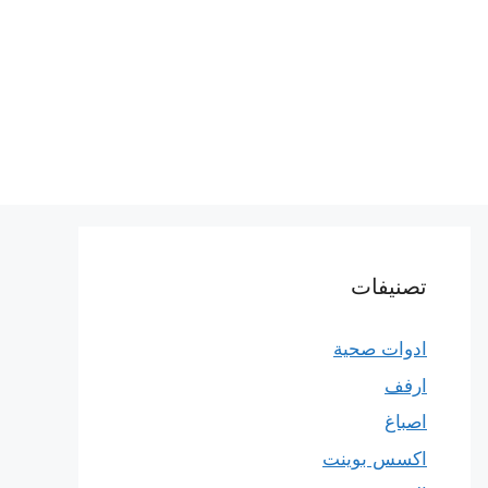
تصنيفات
ادوات صحية
ارفف
اصباغ
اكسس بوينت