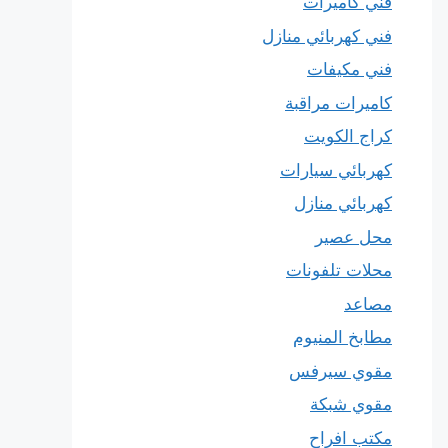
فني كاميرات
فني كهربائي منازل
فني مكيفات
كاميرات مراقبة
كراج الكويت
كهربائي سيارات
كهربائي منازل
محل عصير
محلات تلفونات
مصاعد
مطابخ المنيوم
مقوي سيرفس
مقوي شبكة
مكتب افراح