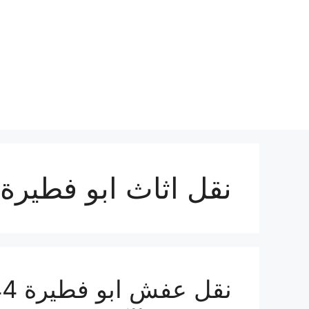
نتقل
لى
لمحتوى
نقل اثاث ابو فطيرة