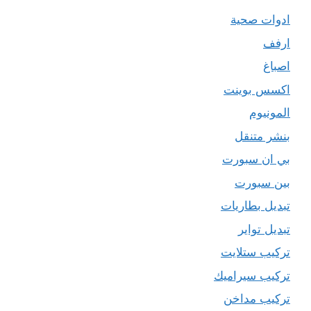
ادوات صحية
ارفف
اصباغ
اكسس بوينت
المونيوم
بنشر متنقل
بي ان سبورت
بين سبورت
تبديل بطاريات
تبديل تواير
تركيب ستلايت
تركيب سيراميك
تركيب مداخن