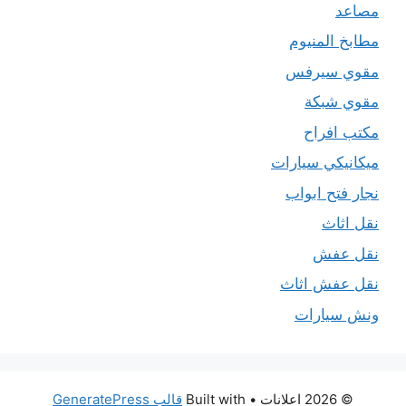
مصاعد
مطابخ المنيوم
مقوي سيرفس
مقوي شبكة
مكتب افراح
ميكانيكي سيارات
نجار فتح ابواب
نقل اثاث
نقل عفش
نقل عفش اثاث
ونش سيارات
© 2026 اعلانات
• Built with
قالب GeneratePress