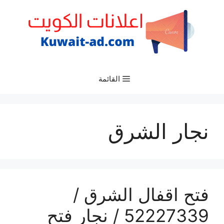
نتقل
لى
لمحتوى
القائمة
نجار الشرق
فتح اقفال الشرق /
52227339 / نجار فتح