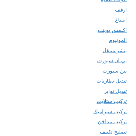
ارفف
اصباغ
اكسس بوينت
المونيوم
بنشر متنقل
بي ان سبورت
بين سبورت
تبديل بطاريات
تبديل تواير
تركيب ستلايت
تركيب سيراميك
تركيب مداخن
تصليح تكييف