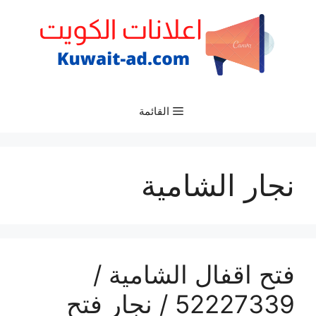
نتقل
لى
لمحتوى
القائمة
نجار الشامية
فتح اقفال الشامية /
52227339 / نجار فتح