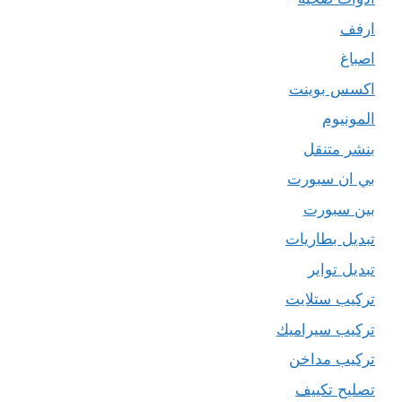
ارفف
اصباغ
اكسس بوينت
المونيوم
بنشر متنقل
بي ان سبورت
بين سبورت
تبديل بطاريات
تبديل تواير
تركيب ستلايت
تركيب سيراميك
تركيب مداخن
تصليح تكييف