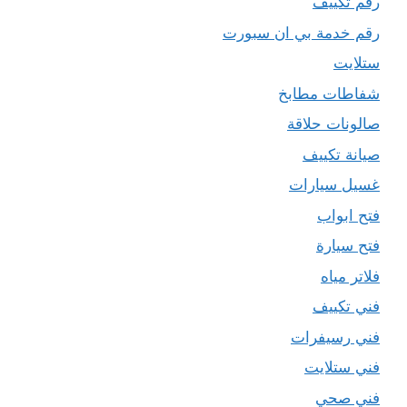
رقم تكييف
رقم خدمة بي ان سبورت
ستلايت
شفاطات مطابخ
صالونات حلاقة
صيانة تكييف
غسيل سيارات
فتح ابواب
فتح سيارة
فلاتر مياه
فني تكييف
فني رسيفرات
فني ستلايت
فني صحي