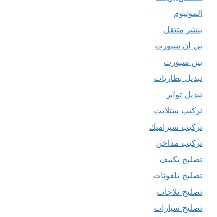
المونيوم
بنشر متنقل
بي ان سبورت
بين سبورت
تبديل بطاريات
تبديل تواير
تركيب ستلايت
تركيب سيراميك
تركيب مداخن
تصليح تكييف
تصليح تلفونات
تصليح ثلاجات
تصليح سيارات