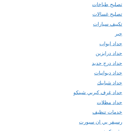
تصليح طباخات
تصليح غسالات
تكييف سيارات
حبر
حداد ابواب
حداد درابزين
حداد درج حديد
حداد ديوانيات
حداد شبابيك
حداد غرف كيربي شينكو
حداد مظلات
خدمات تنظيف
رسيفر بي ان سبورت