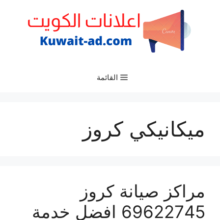
نتقل
لى
لمحتوى
القائمة
ميكانيكي كروز
مراكز صيانة كروز
69622745 افضل خدمة