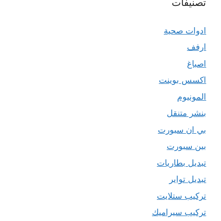
تصنيفات
ادوات صحية
ارفف
اصباغ
اكسس بوينت
المونيوم
بنشر متنقل
بي ان سبورت
بين سبورت
تبديل بطاريات
تبديل تواير
تركيب ستلايت
تركيب سيراميك