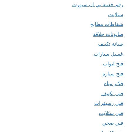
رقم خدمة بي ان سبورت
ستلايت
شفاطات مطابخ
صالونات حلاقة
صيانة تكييف
غسيل سيارات
فتح ابواب
فتح سيارة
فلاتر مياه
فني تكييف
فني رسيفرات
فني ستلايت
فني صحي