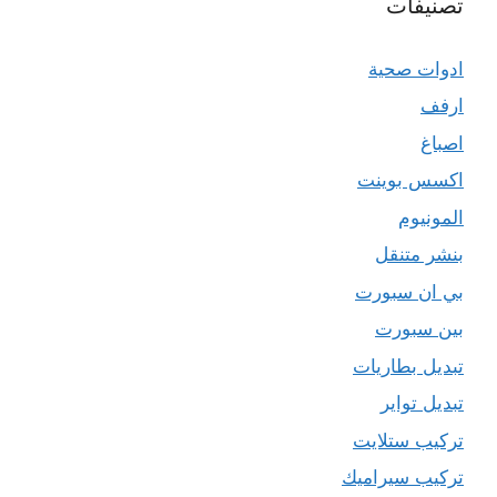
تصنيفات
ادوات صحية
ارفف
اصباغ
اكسس بوينت
المونيوم
بنشر متنقل
بي ان سبورت
بين سبورت
تبديل بطاريات
تبديل تواير
تركيب ستلايت
تركيب سيراميك