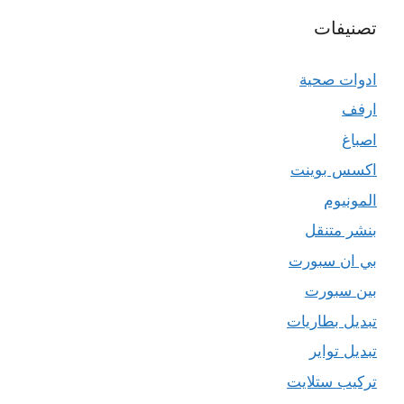
تصنيفات
ادوات صحية
ارفف
اصباغ
اكسس بوينت
المونيوم
بنشر متنقل
بي ان سبورت
بين سبورت
تبديل بطاريات
تبديل تواير
تركيب ستلايت