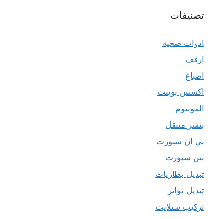
تصنيفات
ادوات صحية
ارفف
اصباغ
اكسس بوينت
المونيوم
بنشر متنقل
بي ان سبورت
بين سبورت
تبديل بطاريات
تبديل تواير
تركيب ستلايت