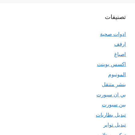
تصنيفات
ادوات صحية
ارفف
اصباغ
اكسس بوينت
المونيوم
بنشر متنقل
بي ان سبورت
بين سبورت
تبديل بطاريات
تبديل تواير
تركيب ستلايت