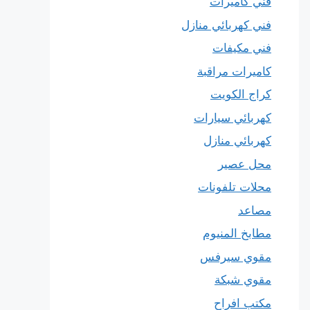
فني كاميرات
فني كهربائي منازل
فني مكيفات
كاميرات مراقبة
كراج الكويت
كهربائي سيارات
كهربائي منازل
محل عصير
محلات تلفونات
مصاعد
مطابخ المنيوم
مقوي سيرفس
مقوي شبكة
مكتب افراح