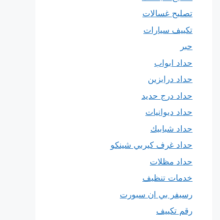
تصليح غسالات
تكييف سيارات
حبر
حداد ابواب
حداد درابزين
حداد درج حديد
حداد ديوانيات
حداد شبابيك
حداد غرف كيربي شينكو
حداد مظلات
خدمات تنظيف
رسيفر بي ان سبورت
رقم تكييف