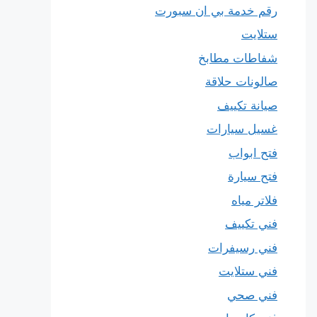
رقم خدمة بي ان سبورت
ستلايت
شفاطات مطابخ
صالونات حلاقة
صيانة تكييف
غسيل سيارات
فتح ابواب
فتح سيارة
فلاتر مياه
فني تكييف
فني رسيفرات
فني ستلايت
فني صحي