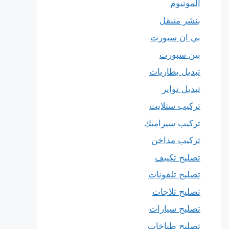
المونيوم
بنشر متنقل
بي ان سبورت
بين سبورت
تبديل بطاريات
تبديل تواير
تركيب ستلايت
تركيب سيراميك
تركيب مداخن
تصليح تكييف
تصليح تلفونات
تصليح ثلاجات
تصليح سيارات
تصليح طباخات