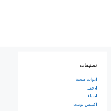
تصنيفات
ادوات صحية
ارفف
اصباغ
اكسس بوينت