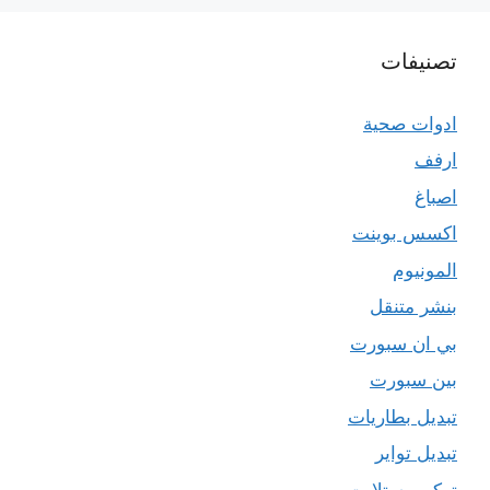
تصنيفات
ادوات صحية
ارفف
اصباغ
اكسس بوينت
المونيوم
بنشر متنقل
بي ان سبورت
بين سبورت
تبديل بطاريات
تبديل تواير
تركيب ستلايت