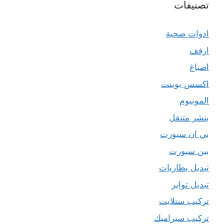
تصنيفات
ادوات صحية
ارفف
اصباغ
اكسس بوينت
المونيوم
بنشر متنقل
بي ان سبورت
بين سبورت
تبديل بطاريات
تبديل تواير
تركيب ستلايت
تركيب سيراميك