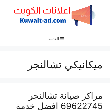
نتقل
لى
لمحتوى
القائمة
ميكانيكي تشالنجر
مراكز صيانة تشالنجر
69622745 افضل خدمة