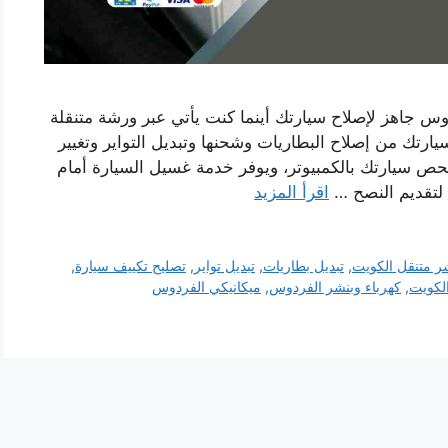
وس جاهز لإصلاح سيارتك أينما كنت يأتي عبر ورشة متنقلة
تك من إصلاح البطاريات وشحنها وتبديل التواير وتغيير
حص سيارتك بالكمبيوتر، ويوفر خدمة غسيل السيارة أمام
 لتقديم النصح …
اقرأ المزيد
ر متنقل الكويت
,
تبديل بطاريات
,
تبديل تواير
,
تصليح تكييف سيارة
,
لكويت
,
كهرباء وبنشر الفردوس
,
ميكانيكي الفردوس