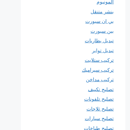
المونيوم
بنشر متنقل
بي ان سبورت
بين سبورت
تبديل بطاريات
تبديل تواير
تركيب ستلايت
تركيب سيراميك
تركيب مداخن
تصليح تكييف
تصليح تلفونات
تصليح ثلاجات
تصليح سيارات
تصليح طباخات