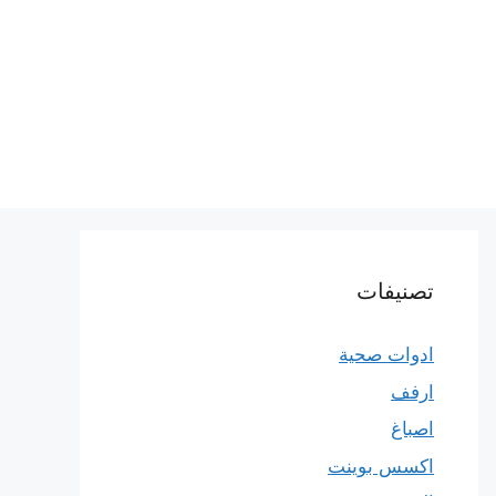
تصنيفات
ادوات صحية
ارفف
اصباغ
اكسس بوينت