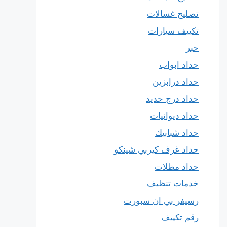
تصليح غسالات
تكييف سيارات
حبر
حداد ابواب
حداد درابزين
حداد درج حديد
حداد ديوانيات
حداد شبابيك
حداد غرف كيربي شينكو
حداد مظلات
خدمات تنظيف
رسيفر بي ان سبورت
رقم تكييف