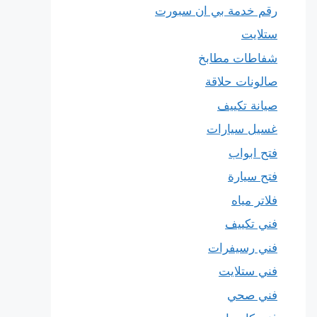
رقم خدمة بي ان سبورت
ستلايت
شفاطات مطابخ
صالونات حلاقة
صيانة تكييف
غسيل سيارات
فتح ابواب
فتح سيارة
فلاتر مياه
فني تكييف
فني رسيفرات
فني ستلايت
فني صحي