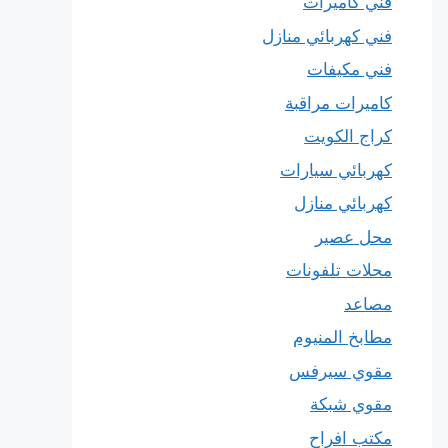
فني كاميرات
فني كهربائي منازل
فني مكيفات
كاميرات مراقبة
كراج الكويت
كهربائي سيارات
كهربائي منازل
محل عصير
محلات تلفونات
مصاعد
مطابخ المنيوم
مقوي سيرفس
مقوي شبكة
مكتب افراح