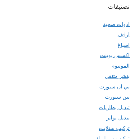
تصنيفات
ادوات صحية
ارفف
اصباغ
اكسس بوينت
المونيوم
بنشر متنقل
بي ان سبورت
بين سبورت
تبديل بطاريات
تبديل تواير
تركيب ستلايت
تركيب سيراميك