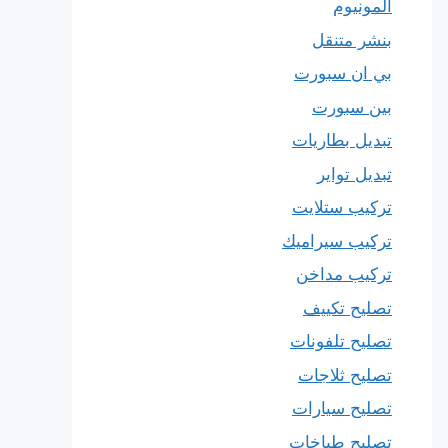
المونيوم
بنشر متنقل
بي ان سبورت
بين سبورت
تبديل بطاريات
تبديل تواير
تركيب ستلايت
تركيب سيراميك
تركيب مداخن
تصليح تكييف
تصليح تلفونات
تصليح ثلاجات
تصليح سيارات
تصليح طباخات