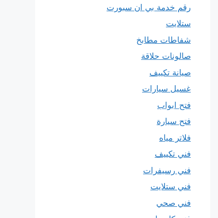
رقم خدمة بي ان سبورت
ستلايت
شفاطات مطابخ
صالونات حلاقة
صيانة تكييف
غسيل سيارات
فتح ابواب
فتح سيارة
فلاتر مياه
فني تكييف
فني رسيفرات
فني ستلايت
فني صحي