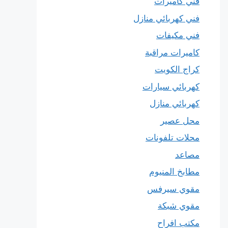
فني كاميرات
فني كهربائي منازل
فني مكيفات
كاميرات مراقبة
كراج الكويت
كهربائي سيارات
كهربائي منازل
محل عصير
محلات تلفونات
مصاعد
مطابخ المنيوم
مقوي سيرفس
مقوي شبكة
مكتب افراح