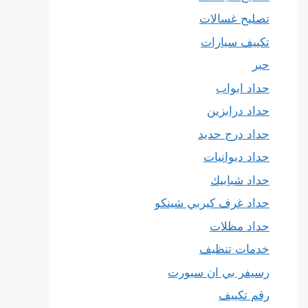
تصليح غسالات
تكييف سيارات
حبر
حداد ابواب
حداد درابزين
حداد درج حديد
حداد ديوانيات
حداد شبابيك
حداد غرف كيربي شينكو
حداد مظلات
خدمات تنظيف
رسيفر بي ان سبورت
رقم تكييف