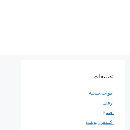
تصنيفات
ادوات صحية
ارفف
اصباغ
اكسس بوينت