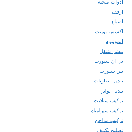
ادوات صحية
ارفف
اصباغ
اكسس بوينت
المونيوم
بنشر متنقل
بي ان سبورت
بين سبورت
تبديل بطاريات
تبديل تواير
تركيب ستلايت
تركيب سيراميك
تركيب مداخن
تصليح تكييف