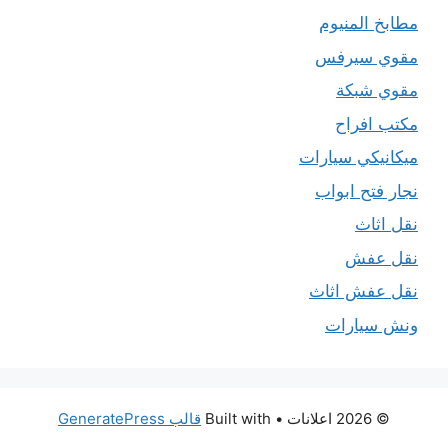
مطابخ المنيوم
مقوي سيرفس
مقوي شبكة
مكتب افراح
ميكانيكي سيارات
نجار فتح ابواب
نقل اثاث
نقل عفش
نقل عفش اثاث
ونش سيارات
© 2026 اعلانات
• Built with
قالب GeneratePress