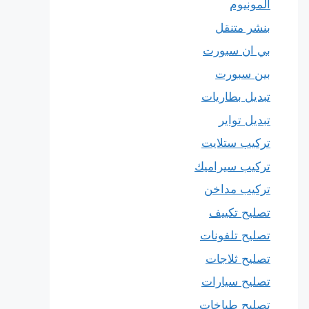
المونيوم
بنشر متنقل
بي ان سبورت
بين سبورت
تبديل بطاريات
تبديل تواير
تركيب ستلايت
تركيب سيراميك
تركيب مداخن
تصليح تكييف
تصليح تلفونات
تصليح ثلاجات
تصليح سيارات
تصليح طباخات