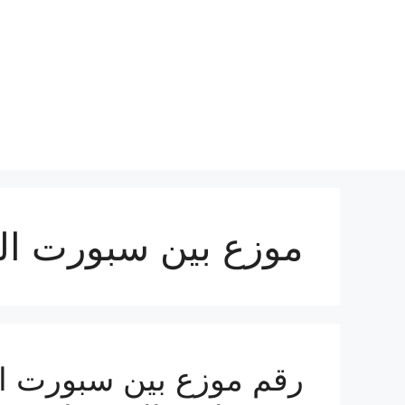
نتقل
لى
لمحتوى
موزع بين سبورت ا