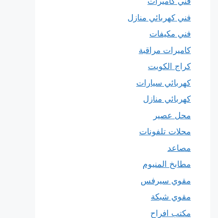
فني كاميرات
فني كهربائي منازل
فني مكيفات
كاميرات مراقبة
كراج الكويت
كهربائي سيارات
كهربائي منازل
محل عصير
محلات تلفونات
مصاعد
مطابخ المنيوم
مقوي سيرفس
مقوي شبكة
مكتب افراح