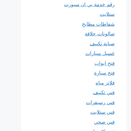
رقم خدمة بي ان سبورت
ستلايت
شفاطات مطابخ
صالونات حلاقة
صيانة تكييف
غسيل سيارات
فتح ابواب
فتح سيارة
فلاتر مياه
فني تكييف
فني رسيفرات
فني ستلايت
فني صحي