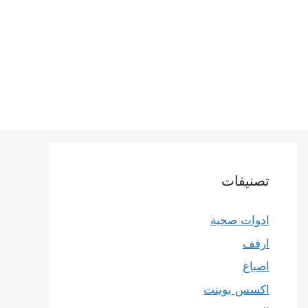
تصنيفات
ادوات صحية
ارفف
اصباغ
اكسس بوينت