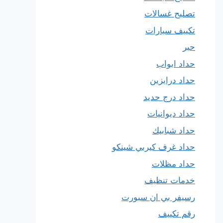
تصليح غسالات
تكييف سيارات
حبر
حداد ابواب
حداد درابزين
حداد درج حديد
حداد ديوانيات
حداد شبابيك
حداد غرف كيربي شينكو
حداد مظلات
خدمات تنظيف
رسيفر بي ان سبورت
رقم تكييف