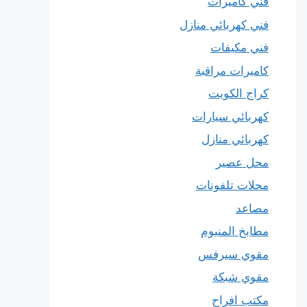
فني كاميرات
فني كهربائي منازل
فني مكيفات
كاميرات مراقبة
كراج الكويت
كهربائي سيارات
كهربائي منازل
محل عصير
محلات تلفونات
مصاعد
مطابخ المنيوم
مقوي سيرفس
مقوي شبكة
مكتب افراح