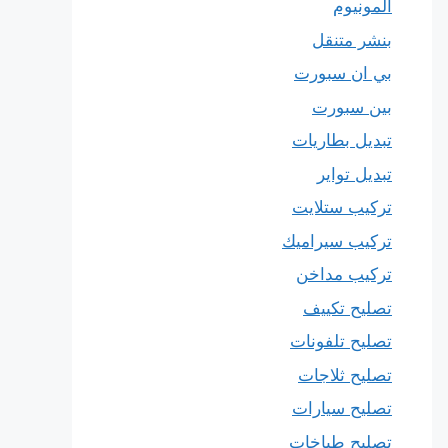
المونيوم
بنشر متنقل
بي ان سبورت
بين سبورت
تبديل بطاريات
تبديل تواير
تركيب ستلايت
تركيب سيراميك
تركيب مداخن
تصليح تكييف
تصليح تلفونات
تصليح ثلاجات
تصليح سيارات
تصليح طباخات