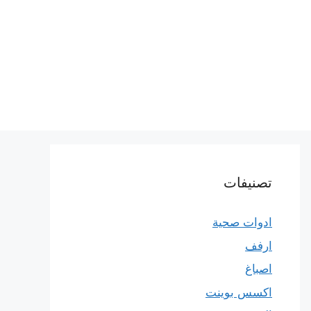
تصنيفات
ادوات صحية
ارفف
اصباغ
اكسس بوينت