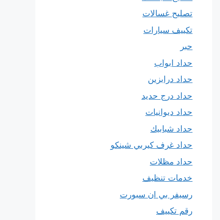
تصليح غسالات
تكييف سيارات
حبر
حداد ابواب
حداد درابزين
حداد درج حديد
حداد ديوانيات
حداد شبابيك
حداد غرف كيربي شينكو
حداد مظلات
خدمات تنظيف
رسيفر بي ان سبورت
رقم تكييف