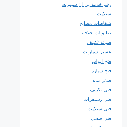
رقم خدمة بي ان سبورت
ستلايت
شفاطات مطابخ
صالونات حلاقة
صيانة تكييف
غسيل سيارات
فتح ابواب
فتح سيارة
فلاتر مياه
فني تكييف
فني رسيفرات
فني ستلايت
فني صحي