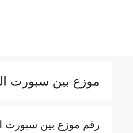
نتقل
لى
لمحتوى
موزع بين سبورت ا