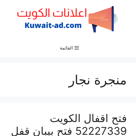
نتقل
لى
لمحتوى
القائمة
منجرة نجار
فتح اقفال الكويت
52227339 فتح بيبان قفل