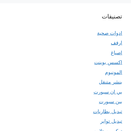
تصنيفات
ادوات صحية
ارفف
اصباغ
اكسس بوينت
المونيوم
بنشر متنقل
بي ان سبورت
بين سبورت
تبديل بطاريات
تبديل تواير
تركيب ستلايت