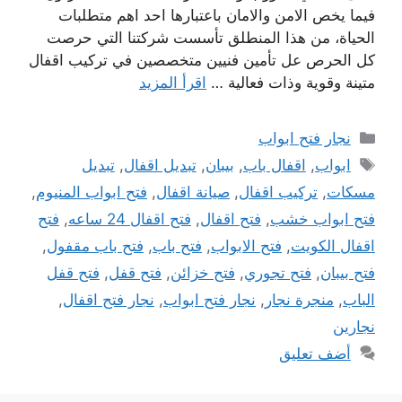
فيما يخص الامن والامان باعتبارها احد اهم متطلبات
الحياة، من هذا المنطلق تأسست شركتنا التي حرصت
كل الحرص عل تأمين فنيين متخصصين في تركيب اقفال
متينة وقوية وذات فعالية …
اقرأ المزيد
التصنيفات
نجار فتح ابواب
الوسوم
ابواب
,
اقفال باب
,
بيبان
,
تبديل اقفال
,
تبديل
مسكات
,
تركيب اقفال
,
صيانة اقفال
,
فتح ابواب المنيوم
,
فتح ابواب خشب
,
فتح اقفال
,
فتح اقفال 24 ساعه
,
فتح
اقفال الكويت
,
فتح الابواب
,
فتح باب
,
فتح باب مقفول
,
فتح بيبان
,
فتح تجوري
,
فتح خزائن
,
فتح قفل
,
فتح قفل
الباب
,
منجرة نجار
,
نجار فتح ابواب
,
نجار فتح اقفال
,
نجارين
أضف تعليق