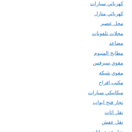
كهربائي سيارات
كهربائي منازل
محل عصير
محلات تلفونات
مصاعد
مطابخ المنيوم
مقوي سيرفس
مقوي شبكة
مكتب افراح
ميكانيكي سيارات
نجار فتح ابواب
نقل اثاث
نقل عفش
نقل عفش اثاث