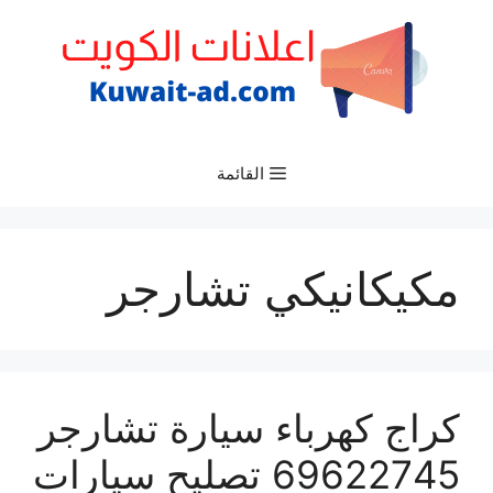
نتقل
لى
لمحتوى
القائمة
مكيكانيكي تشارجر
كراج كهرباء سيارة تشارجر
69622745 تصليح سيارات