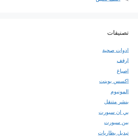
تصنيفات
ادوات صحية
ارفف
اصباغ
اكسس بوينت
المونيوم
بنشر متنقل
بي ان سبورت
بين سبورت
تبديل بطاريات