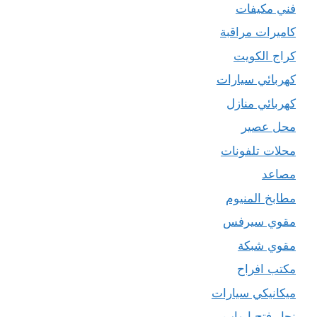
فني مكيفات
كاميرات مراقبة
كراج الكويت
كهربائي سيارات
كهربائي منازل
محل عصير
محلات تلفونات
مصاعد
مطابخ المنيوم
مقوي سيرفس
مقوي شبكة
مكتب افراح
ميكانيكي سيارات
نجار فتح ابواب