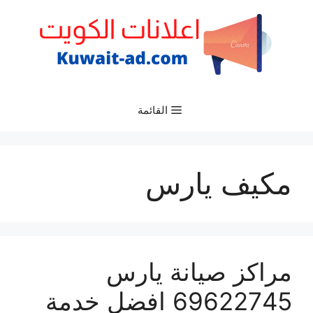
نتقل
لى
لمحتوى
القائمة
مكيف يارس
مراكز صيانة يارس
69622745 افضل خدمة