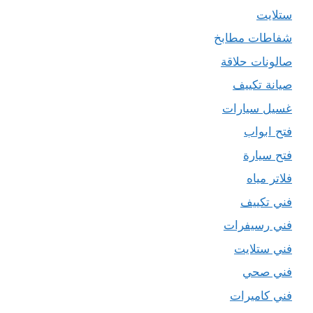
ستلايت
شفاطات مطابخ
صالونات حلاقة
صيانة تكييف
غسيل سيارات
فتح ابواب
فتح سيارة
فلاتر مياه
فني تكييف
فني رسيفرات
فني ستلايت
فني صحي
فني كاميرات