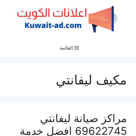
نتقل
لى
لمحتوى
القائمة
مكيف ليفانتي
مراكز صيانة ليفانتي
69622745 افضل خدمة