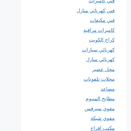
فني كاميرات
فني كهربائي منازل
فني مكيفات
كاميرات مراقبة
كراج الكويت
كهربائي سيارات
كهربائي منازل
محل عصير
محلات تلفونات
مصاعد
مطابخ المنيوم
مقوي سيرفس
مقوي شبكة
مكتب افراح