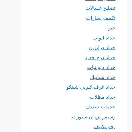
تصليح غسالات
تكييف سيارات
حبر
حداد ابواب
حداد درابزين
حداد درج حديد
حداد ديوانيات
حداد شبابيك
حداد غرف كيربي شينكو
حداد مظلات
خدمات تنظيف
رسيفر بي ان سبورت
رقم تكييف