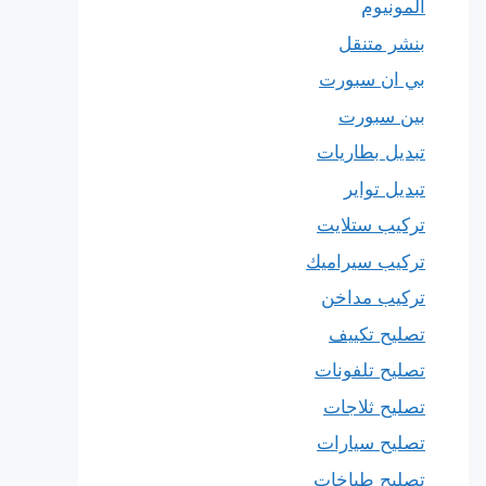
المونيوم
بنشر متنقل
بي ان سبورت
بين سبورت
تبديل بطاريات
تبديل تواير
تركيب ستلايت
تركيب سيراميك
تركيب مداخن
تصليح تكييف
تصليح تلفونات
تصليح ثلاجات
تصليح سيارات
تصليح طباخات