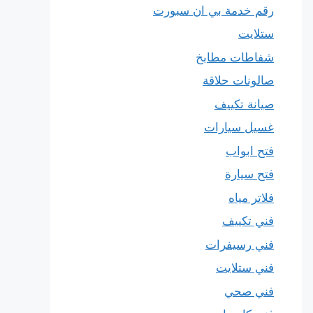
رقم خدمة بي ان سبورت
ستلايت
شفاطات مطابخ
صالونات حلاقة
صيانة تكييف
غسيل سيارات
فتح ابواب
فتح سيارة
فلاتر مياه
فني تكييف
فني رسيفرات
فني ستلايت
فني صحي