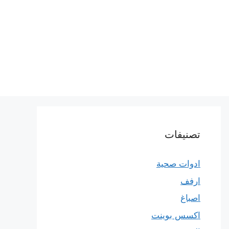
تصنيفات
ادوات صحية
ارفف
اصباغ
اكسس بوينت