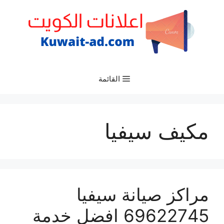
نتقل
لى
لمحتوى
القائمة
مكيف سيفيا
مراكز صيانة سيفيا
69622745 افضل خدمة