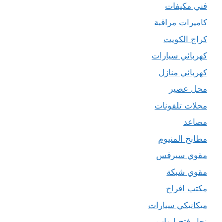
فني مكيفات
كاميرات مراقبة
كراج الكويت
كهربائي سيارات
كهربائي منازل
محل عصير
محلات تلفونات
مصاعد
مطابخ المنيوم
مقوي سيرفس
مقوي شبكة
مكتب افراح
ميكانيكي سيارات
نجار فتح ابواب