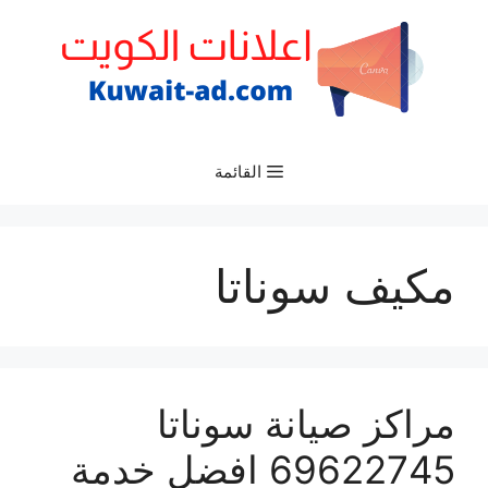
نتقل
لى
لمحتوى
القائمة
مكيف سوناتا
مراكز صيانة سوناتا
69622745 افضل خدمة