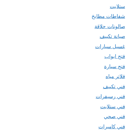
ستلايت
شفاطات مطابخ
صالونات حلاقة
صيانة تكييف
غسيل سيارات
فتح ابواب
فتح سيارة
فلاتر مياه
فني تكييف
فني رسيفرات
فني ستلايت
فني صحي
فني كاميرات