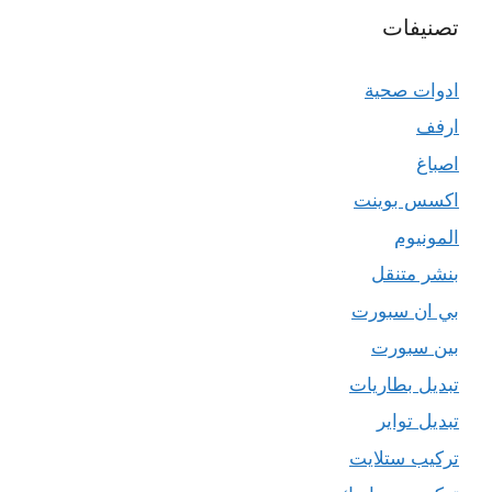
تصنيفات
ادوات صحية
ارفف
اصباغ
اكسس بوينت
المونيوم
بنشر متنقل
بي ان سبورت
بين سبورت
تبديل بطاريات
تبديل تواير
تركيب ستلايت