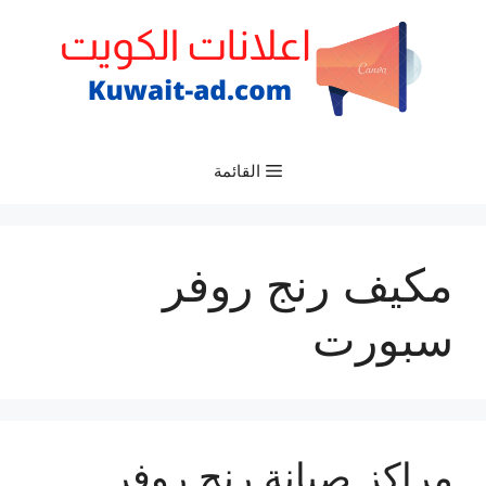
نتقل
لى
لمحتوى
القائمة
مكيف رنج روفر
سبورت
مراكز صيانة رنج روفر