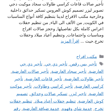
تأجير صالات قاعات كراسي طاولات سجاد موكيت دجي
تصوير ليزر تصميم كوش العروس تسكير حدائق داخلية
وخارجية مكتب الافراح لدينا بتنظيم كافة أنواع المناسبات
في الكويت, من الألف الى الياء, من تنظيم حفلات
اعراس كاملة بكل تفاصيلها, وحجز صالات افراح
ومناسبات واجتماعات, وتنظيم أعياد ميلاد وحفلات
تخرج.حيث …
اقرأ المزيد
التصنيفات
مكتب افراح
الوسوم
تأجير بس رقص
,
تأجير دي جي
,
تأجير دي جي
العارضية
,
تأجير سجاد العارضية
,
تأجير صالات العارضية
,
تأجير طاولات العارضية
,
تأجير قاعات العارضية
,
تأجير
كراسي العارضية
,
تأجير كراسي وطاولات
,
تأجير موكيت
العارضية
,
تاجير ليزر
,
تسكير صالات وحدائق
,
تصميم
كوش العارضية
,
تنظيم حفلات أعياد ميلاد
,
تنظيم حفلات
تخرج
,
خدمة شاي وقهوه
,
خدمة ضيافة العارضية
,
رقم