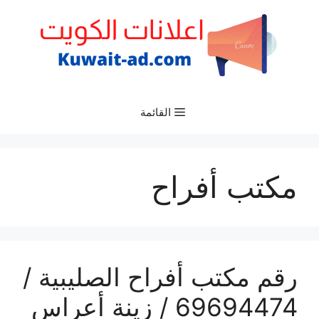
نتقل
لى
لمحتوى
القائمة
مكتب أفراح
رقم مكتب أفراح الصليبية /
69694474 / زينة أعراس