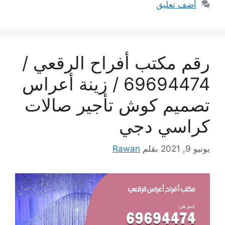
أضف تعليق
رقم مكتب أفراح الرقعي /
69694474 / زينة أعراس
تصميم كوش تأجير صالات
كراسي دجي
يونيو 9, 2021
بقلم
Rawan