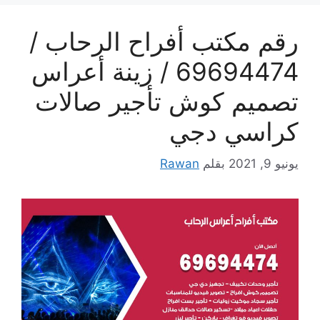
رقم مكتب أفراح الرحاب /
69694474 / زينة أعراس
تصميم كوش تأجير صالات
كراسي دجي
يونيو 9, 2021
بقلم
Rawan