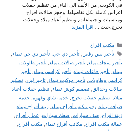
في الكويت, من الألف الى الياء, من تنظيم حفلات
اعراس كاملة بكل تفاصيلها, وحجز صالات افراح
ومناسبات واجتماعات, وتنظيم أعياد ميلاد وحفلات
تخرج.حيث …
اقرأ المزيد
التصنيفات
مكتب افراح
الوسوم
تأجير بس رقص
,
تأجير دي جي
,
تأجير دي جي تيماء
,
تأجير سجاد تيماء
,
تأجير صالات تيماء
,
تأجير طاولات
تيماء
,
تأجير قاعات تيماء
,
تأجير كراسي تيماء
,
تأجير
كراسي وطاولات
,
تأجير موكيت تيماء
,
تاجير ليزر
,
تسكير
صالات وحدائق
,
تصميم كوش تيماء
,
تنظيم حفلات أعياد
ميلاد
,
تنظيم حفلات تخرج
,
خدمة شاي وقهوه
,
خدمة
ضيافة تيماء
,
رقم مكتب أفراح تيماء
,
زينة أفراح تيماء
,
زينة افراح
,
صف سيارات
,
صفك سيارات
,
عمال أفراح
,
عمالة مكتب افراح
,
مكاتب أفراح تيماء
,
مكتب أفراح
,