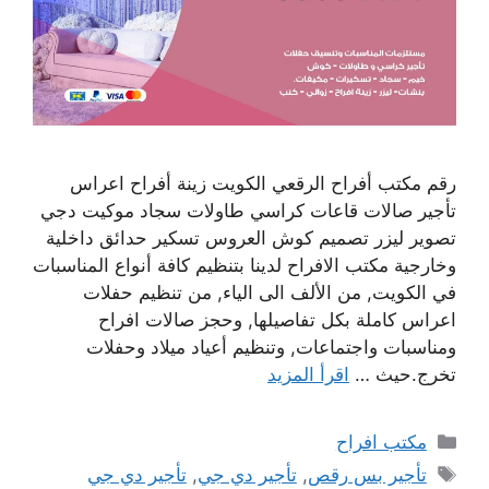
رقم مكتب أفراح الرقعي الكويت زينة أفراح اعراس
تأجير صالات قاعات كراسي طاولات سجاد موكيت دجي
تصوير ليزر تصميم كوش العروس تسكير حدائق داخلية
وخارجية مكتب الافراح لدينا بتنظيم كافة أنواع المناسبات
في الكويت, من الألف الى الياء, من تنظيم حفلات
اعراس كاملة بكل تفاصيلها, وحجز صالات افراح
ومناسبات واجتماعات, وتنظيم أعياد ميلاد وحفلات
تخرج.حيث …
اقرأ المزيد
التصنيفات
مكتب افراح
الوسوم
تأجير بس رقص
,
تأجير دي جي
,
تأجير دي جي