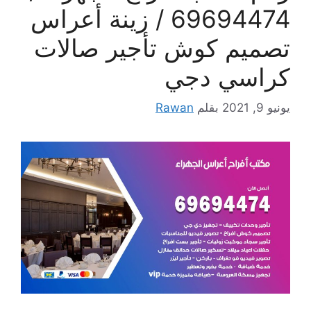
69694474 / زينة أعراس
تصميم كوش تأجير صالات
كراسي دجي
يونيو 9, 2021
بقلم
Rawan