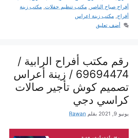
أفراح صباح الناصر
,
مكتب تنظيم حفلات
,
مكتب زينة
أفراح
,
مكتب زينة اعراس
أضف تعليق
رقم مكتب أفراح الرابية /
69694474 / زينة أعراس
تصميم كوش تأجير صالات
كراسي دجي
يونيو 9, 2021
بقلم
Rawan