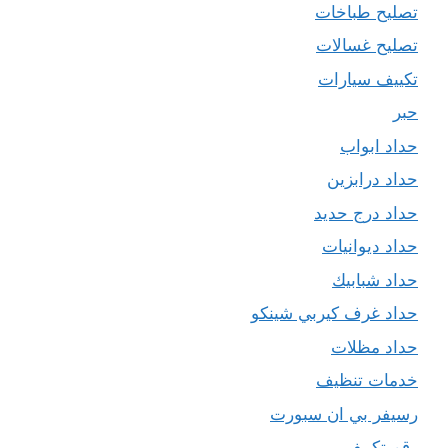
تصليح طباخات
تصليح غسالات
تكييف سيارات
حبر
حداد ابواب
حداد درابزين
حداد درج حديد
حداد ديوانيات
حداد شبابيك
حداد غرف كيربي شينكو
حداد مظلات
خدمات تنظيف
رسيفر بي ان سبورت
رقم تكييف