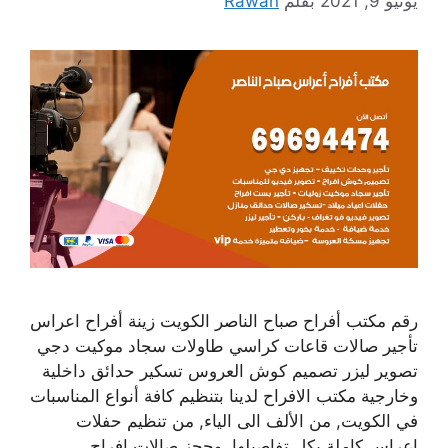
يونيو 9, 2021
بقلم
Rawan
رقم مكتب أفراح صباح الناصر الكويت زينة أفراح اعراس
تأجير صالات قاعات كراسي طاولات سجاد موكيت دجي
تصوير ليزر تصميم كوش العروس تسكير حدائق داخلية
وخارجية مكتب الافراح لدينا بتنظيم كافة أنواع المناسبات
في الكويت, من الألف الى الياء, من تنظيم حفلات
اعراس كاملة بكل تفاصيلها, وحجز صالات افراح