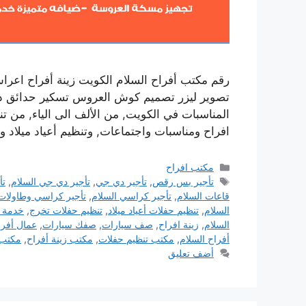
رقم مكتب أفراح السلام الكويت زينة أفراح اع
تصوير ليزر تصميم كوش العروس تسكير حدائق داخلي
المناسبات في الكويت, من الألف الى الياء, من 
افراح ومناسبات واجتماعات, وتنظيم أعياد ميلا
التصنيفات
مكتب افراح
الوسوم
تأجير بس رقص
,
تأجير دي جي
,
تأجير دي جي السلام
,
تأ
قاعات السلام
,
تأجير كراسي السلام
,
تأجير كراسي وطاولات
السلام
,
تنظيم حفلات أعياد ميلاد
,
تنظيم حفلات تخرج
,
خدمة 
السلام
,
زينة افراح
,
صف سيارات
,
صفك سيارات
,
عمال أفرا
أفراح السلام
,
مكتب تنظيم حفلات
,
مكتب زينة أفراح
,
مكتب 
أضف تعليق