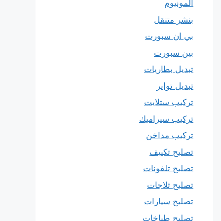
المونيوم
بنشر متنقل
بي ان سبورت
بين سبورت
تبديل بطاريات
تبديل تواير
تركيب ستلايت
تركيب سيراميك
تركيب مداخن
تصليح تكييف
تصليح تلفونات
تصليح ثلاجات
تصليح سيارات
تصليح طباخات