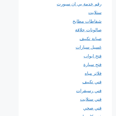
رقم خدمة بي ان سبورت
ستلايت
شفاطات مطابخ
صالونات حلاقة
صيانة تكييف
غسيل سيارات
فتح ابواب
فتح سيارة
فلاتر مياه
فني تكييف
فني رسيفرات
فني ستلايت
فني صحي