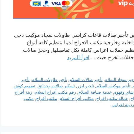
راس تأجير صالات قاعات كراسي طاولات سجاد موكيت دجي
ة وخارجية مكتب الافراح لدينا بتنظيم كافة أنواع
تنظيم حفلات اعراس كاملة بكل تفاصيلها, وحجز صالات
د وحفلات تخرج.حيث …
اقرأ المزيد
جير سجاد السلام
,
تأجير صالات السلام
,
تأجير طاولات السلام
,
تأجير
,
تأجير موكيت السلام
,
تاجير ليزر
,
تسكير صالات وحدائق
,
تصميم كوش
شاي وقهوه
,
خدمة ضيافة السلام
,
رقم مكتب أفراح السلام
,
زينة أفراح
ح
,
عمالة مكتب افراح
,
مكاتب أفراح السلام
,
مكتب أفراح
,
مكتب
زينة اعراس