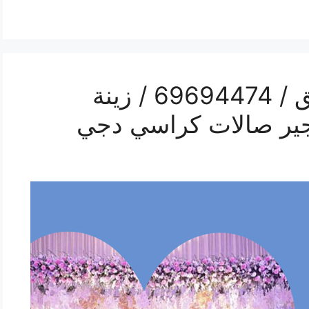
رقم مكتب أفراح الصديق / 69694474 / زينة
ير صالات كراسي دجي