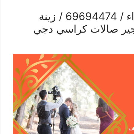
رقم مكتب أفراح الشهداء / 69694474 / زينة
ير صالات كراسي دجي