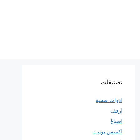
تصنيفات
ادوات صحية
ارفف
اصباغ
اكسس بوينت