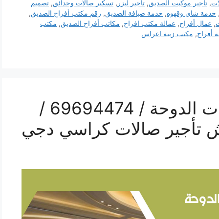
ات
,
تأجير موكيت الصديق
,
تاجير ليزر
,
تسكير صالات وحدائق
,
تصميم
خدمة شاي وقهوه
,
خدمة ضيافة الصديق
,
رقم مكتب أفراح الصديق
,
,
عمال أفراح
,
عمالة مكتب افراح
,
مكاتب أفراح الصديق
,
مكتب
 أفراح
,
مكتب زينة اعراس
رقم مكتب أفراح شاليهات الدوحة / 69694474 /
 تأجير صالات كراسي دجي