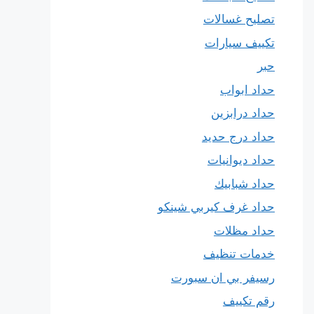
تصليح غسالات
تكييف سيارات
حبر
حداد ابواب
حداد درابزين
حداد درج حديد
حداد ديوانيات
حداد شبابيك
حداد غرف كيربي شينكو
حداد مظلات
خدمات تنظيف
رسيفر بي ان سبورت
رقم تكييف