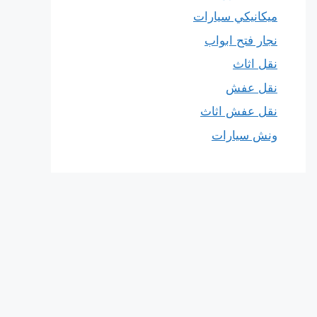
ميكانيكي سيارات
نجار فتح ابواب
نقل اثاث
نقل عفش
نقل عفش اثاث
ونش سيارات