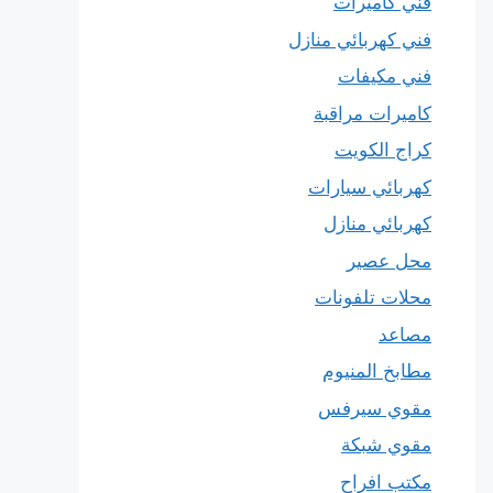
فني كاميرات
فني كهربائي منازل
فني مكيفات
كاميرات مراقبة
كراج الكويت
كهربائي سيارات
كهربائي منازل
محل عصير
محلات تلفونات
مصاعد
مطابخ المنيوم
مقوي سيرفس
مقوي شبكة
مكتب افراح