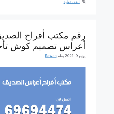
أضف تعليق
أعراس تصميم كوش تأج
يونيو 9, 2021
بقلم
Rawan