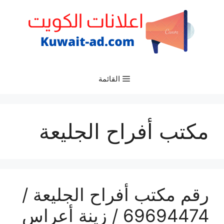
نتقل
لى
لمحتوى
القائمة
مكتب أفراح الجليعة
رقم مكتب أفراح الجليعة /
69694474 / زينة أعراس