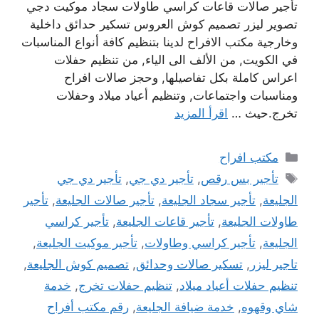
تأجير صالات قاعات كراسي طاولات سجاد موكيت دجي
تصوير ليزر تصميم كوش العروس تسكير حدائق داخلية
وخارجية مكتب الافراح لدينا بتنظيم كافة أنواع المناسبات
في الكويت, من الألف الى الياء, من تنظيم حفلات
اعراس كاملة بكل تفاصيلها, وحجز صالات افراح
ومناسبات واجتماعات, وتنظيم أعياد ميلاد وحفلات
تخرج.حيث …
اقرأ المزيد
التصنيفات
مكتب افراح
الوسوم
تأجير بس رقص
,
تأجير دي جي
,
تأجير دي جي
الجليعة
,
تأجير سجاد الجليعة
,
تأجير صالات الجليعة
,
تأجير
طاولات الجليعة
,
تأجير قاعات الجليعة
,
تأجير كراسي
الجليعة
,
تأجير كراسي وطاولات
,
تأجير موكيت الجليعة
,
تاجير ليزر
,
تسكير صالات وحدائق
,
تصميم كوش الجليعة
,
تنظيم حفلات أعياد ميلاد
,
تنظيم حفلات تخرج
,
خدمة
شاي وقهوه
,
خدمة ضيافة الجليعة
,
رقم مكتب أفراح