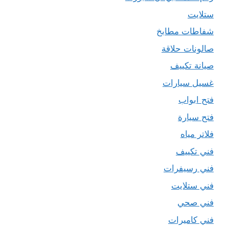
ستلايت
شفاطات مطابخ
صالونات حلاقة
صيانة تكييف
غسيل سيارات
فتح ابواب
فتح سيارة
فلاتر مياه
فني تكييف
فني رسيفرات
فني ستلايت
فني صحي
فني كاميرات