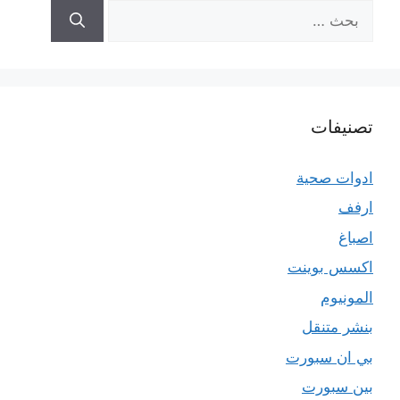
البحث
عن:
تصنيفات
ادوات صحية
ارفف
اصباغ
اكسس بوينت
المونيوم
بنشر متنقل
بي ان سبورت
بين سبورت