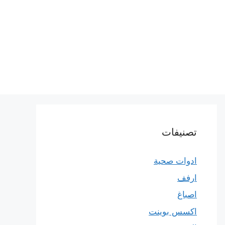
تصنيفات
ادوات صحية
ارفف
اصباغ
اكسس بوينت