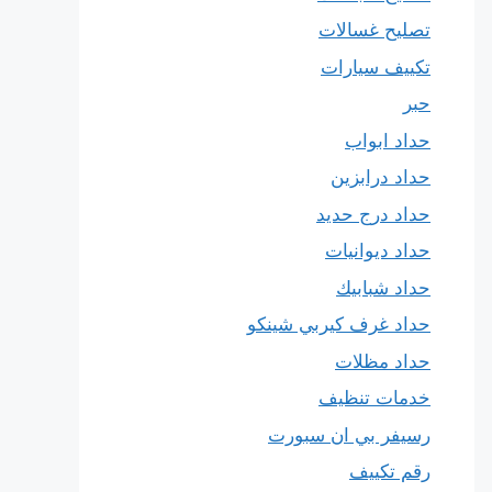
تصليح غسالات
تكييف سيارات
حبر
حداد ابواب
حداد درابزين
حداد درج حديد
حداد ديوانيات
حداد شبابيك
حداد غرف كيربي شينكو
حداد مظلات
خدمات تنظيف
رسيفر بي ان سبورت
رقم تكييف