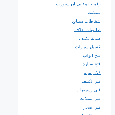
رقم خدمة بي ان سبورت
ستلايت
شفاطات مطابخ
صالونات حلاقة
صيانة تكييف
غسيل سيارات
فتح ابواب
فتح سيارة
فلاتر مياه
فني تكييف
فني رسيفرات
فني ستلايت
فني صحي