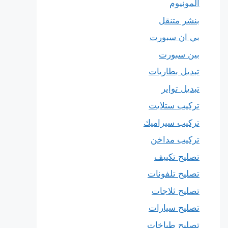
المونيوم
بنشر متنقل
بي ان سبورت
بين سبورت
تبديل بطاريات
تبديل تواير
تركيب ستلايت
تركيب سيراميك
تركيب مداخن
تصليح تكييف
تصليح تلفونات
تصليح ثلاجات
تصليح سيارات
تصليح طباخات