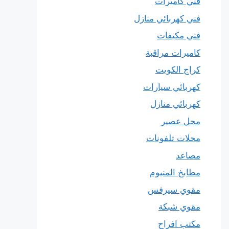
فني كاميرات
فني كهربائي منازل
فني مكيفات
كاميرات مراقبة
كراج الكويت
كهربائي سيارات
كهربائي منازل
محل عصير
محلات تلفونات
مصاعد
مطابخ المنيوم
مقوي سيرفس
مقوي شبكة
مكتب افراح